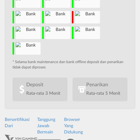
* Selama bank maintenance dan bank offline deposit dan penarikan
tidak dapat diproses
Deposit
Penarikan
Rata-rata 3 Menit
Rata-rata 5 Menit
Bersertifikasi
Tanggung
Browser
Dari
Jawab
Yang
Bermain
Didukung