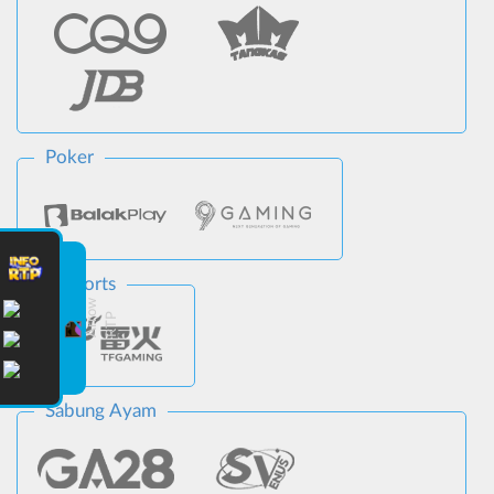
Poker
E-Sports
Sabung Ayam