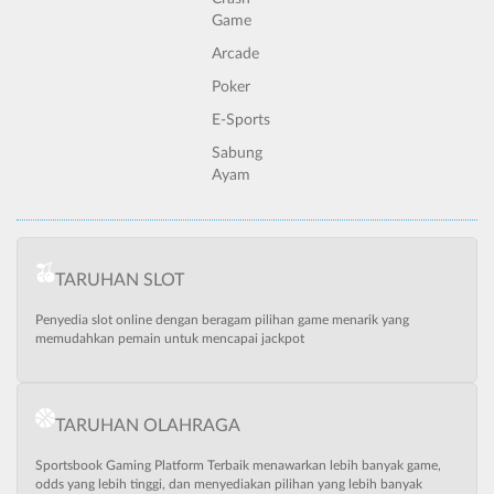
Game
Arcade
Poker
E-Sports
Sabung
Ayam
TARUHAN SLOT
Penyedia slot online dengan beragam pilihan game menarik yang
memudahkan pemain untuk mencapai jackpot
TARUHAN OLAHRAGA
Sportsbook Gaming Platform Terbaik menawarkan lebih banyak game,
odds yang lebih tinggi, dan menyediakan pilihan yang lebih banyak