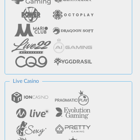
Live Casino